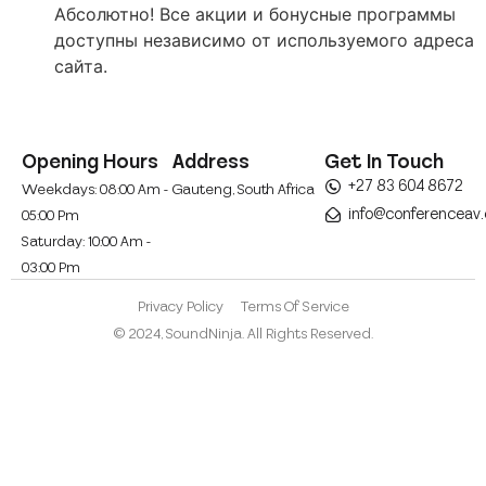
Абсолютно! Все акции и бонусные программы
доступны независимо от используемого адреса
сайта.
Opening Hours
Address
Get In Touch
+27 83 604 8672
Weekdays: 08:00 Am -
Gauteng, South Africa
info@conferenceav.
05:00 Pm
Saturday: 10:00 Am -
03:00 Pm
Privacy Policy
Terms Of Service
© 2024, SoundNinja. All Rights Reserved.