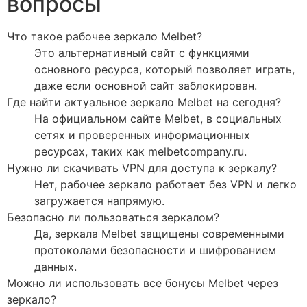
вопросы
Что такое рабочее зеркало Melbet?
Это альтернативный сайт с функциями
основного ресурса, который позволяет играть,
даже если основной сайт заблокирован.
Где найти актуальное зеркало Melbet на сегодня?
На официальном сайте Melbet, в социальных
сетях и проверенных информационных
ресурсах, таких как melbetcompany.ru.
Нужно ли скачивать VPN для доступа к зеркалу?
Нет, рабочее зеркало работает без VPN и легко
загружается напрямую.
Безопасно ли пользоваться зеркалом?
Да, зеркала Melbet защищены современными
протоколами безопасности и шифрованием
данных.
Можно ли использовать все бонусы Melbet через
зеркало?