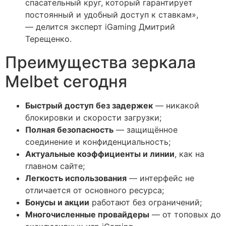
спасательный круг, который гарантирует
постоянный и удобный доступ к ставкам»,
— делится эксперт iGaming Дмитрий
Терещенко.
Преимущества зеркала
Melbet сегодня
Быстрый доступ без задержек
— никакой
блокировки и скорости загрузки;
Полная безопасность
— защищённое
соединение и конфиденциальность;
Актуальные коэффициенты и линии
, как на
главном сайте;
Легкость использования
— интерфейс не
отличается от основного ресурса;
Бонусы и акции
работают без ограничений;
Многочисленные провайдеры
— от топовых до