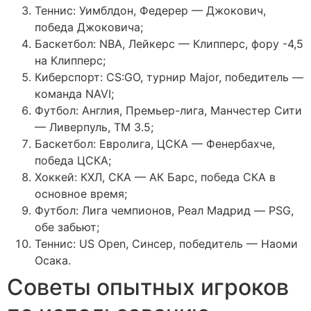
Теннис: Уимблдон, Федерер — Джокович,
победа Джоковича;
Баскетбол: NBA, Лейкерс — Клипперс, фору -4,5
на Клипперс;
Киберспорт: CS:GO, турнир Major, победитель —
команда NAVI;
Футбол: Англия, Премьер-лига, Манчестер Сити
— Ливерпуль, ТМ 3.5;
Баскетбол: Евролига, ЦСКА — Фенербахче,
победа ЦСКА;
Хоккей: КХЛ, СКА — АК Барс, победа СКА в
основное время;
Футбол: Лига чемпионов, Реал Мадрид — PSG,
обе забьют;
Теннис: US Open, Синсер, победитель — Наоми
Осака.
Советы опытных игроков