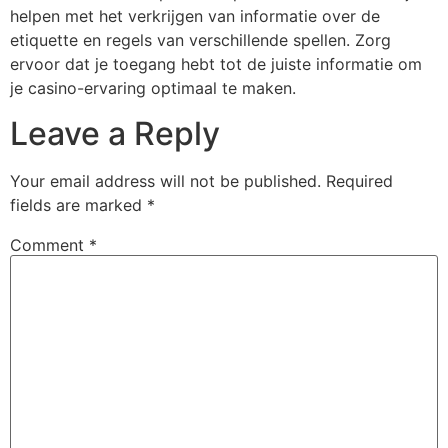
helpen met het verkrijgen van informatie over de
etiquette en regels van verschillende spellen. Zorg
ervoor dat je toegang hebt tot de juiste informatie om
je casino-ervaring optimaal te maken.
Leave a Reply
Your email address will not be published.
Required
fields are marked
*
Comment
*