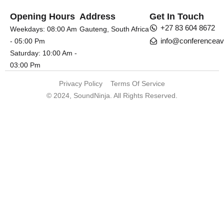
Opening Hours
Address
Get In Touch
+27 83 604 8672
Weekdays: 08:00 Am
Gauteng, South Africa
info@conferenceav
- 05:00 Pm
Saturday: 10:00 Am -
03:00 Pm
Privacy Policy
Terms Of Service
© 2024, SoundNinja. All Rights Reserved.