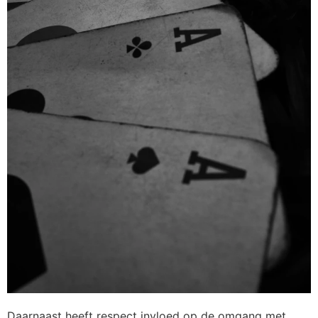
Daarnaast heeft respect invloed op de omgang met