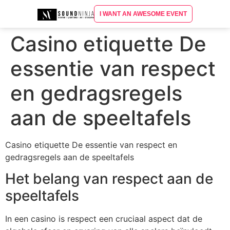
I WANT AN AWESOME EVENT
Casino etiquette De
essentie van respect
en gedragsregels
aan de speeltafels
Casino etiquette De essentie van respect en
gedragsregels aan de speeltafels
Het belang van respect aan de
speeltafels
In een casino is respect een cruciaal aspect dat de