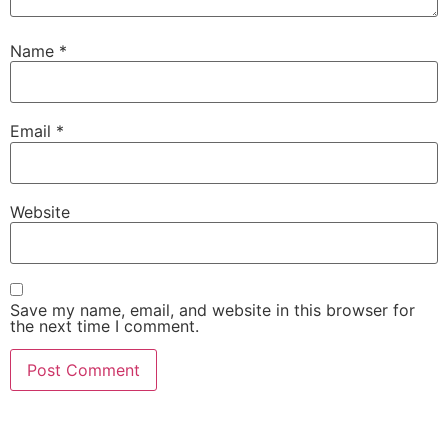
Name
*
Email
*
Website
Save my name, email, and website in this browser for
the next time I comment.