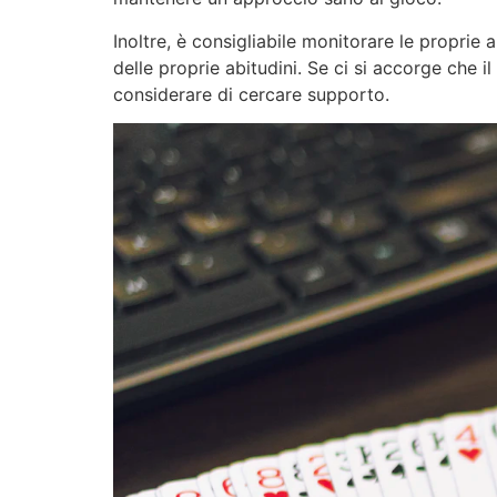
Inoltre, è consigliabile monitorare le proprie
delle proprie abitudini. Se ci si accorge che i
considerare di cercare supporto.