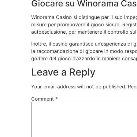
Giocare su Winorama Cas
Winorama Casino si distingue per il suo imp
misure per promuovere il gioco sicuro. Regist
autoesclusione, per mantenere il controllo sul
Inoltre, il casinò garantisce un’esperienza di
la raccomandazione di giocare in modo respon
godere del gioco d’azzardo in maniera consap
Leave a Reply
Your email address will not be published.
Req
Comment
*