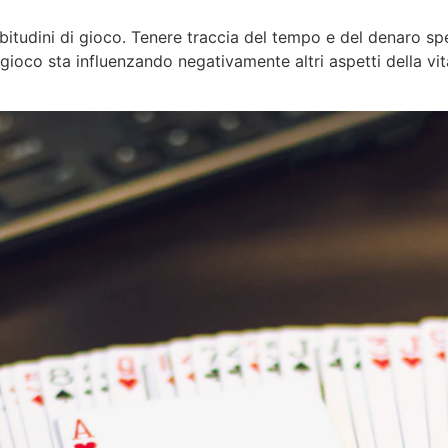
 abitudini di gioco. Tenere traccia del tempo e del denaro s
l gioco sta influenzando negativamente altri aspetti della vit