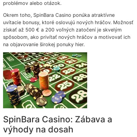
problémov alebo otázok.
Okrem toho, SpinBara Casino ponúka atraktívne
uvítacie bonusy, ktoré oslovujú nových hráčov. Možnosť
získať až 500 € a 200 voľných zatočení je skvelým
spôsobom, ako privítať nových hráčov a motivovať ich
na objavovanie širokej ponuky hier.
SpinBara Casino: Zábava a
výhody na dosah