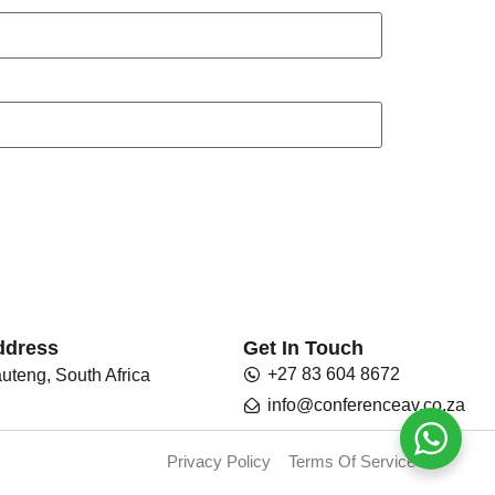
ddress
Get In Touch
+27 83 604 8672
uteng, South Africa
info@conferenceav.co.za
Privacy Policy
Terms Of Service