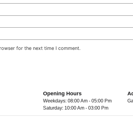
rowser for the next time I comment.
Opening Hours
A
Weekdays: 08:00 Am - 05:00 Pm
Ga
Saturday: 10:00 Am - 03:00 Pm