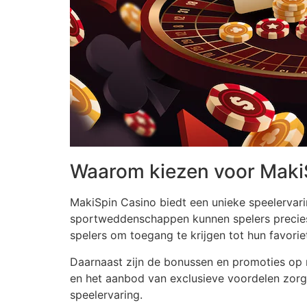
Waarom kiezen voor Maki
MakiSpin Casino biedt een unieke speelervarin
sportweddenschappen kunnen spelers precies
spelers om toegang te krijgen tot hun favoriet
Daarnaast zijn de bonussen en promoties op m
en het aanbod van exclusieve voordelen zorg
speelervaring.