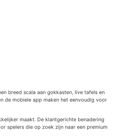
een breed scala aan gokkasten, live tafels en
 en de mobiele app maken het eenvoudig voor
kelijker maakt. De klantgerichte benadering
or spelers die op zoek zijn naar een premium