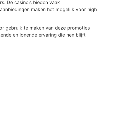
rs. De casino’s bieden vaak
 aanbiedingen maken het mogelijk voor high
Door gebruik te maken van deze promoties
nde en lonende ervaring die hen blijft