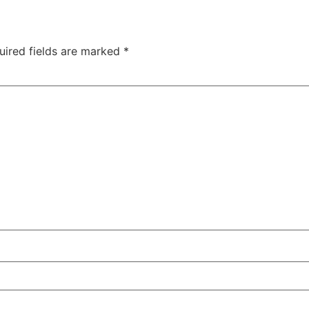
uired fields are marked
*