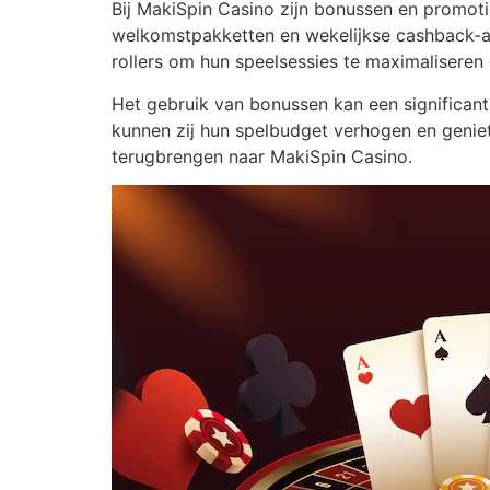
Bij MakiSpin Casino zijn bonussen en promoti
welkomstpakketten en wekelijkse cashback-ac
rollers om hun speelsessies te maximaliseren
Het gebruik van bonussen kan een significant
kunnen zij hun spelbudget verhogen en geniet
terugbrengen naar MakiSpin Casino.