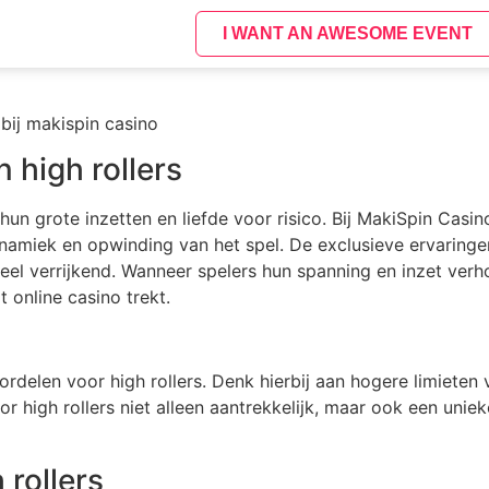
ervaringen van high roll
I WANT AN AWESOME EVENT
bij makispin casino
 high rollers
 hun grote inzetten en liefde voor risico. Bij MakiSpin Ca
namiek en opwinding van het spel. De exclusieve ervaringen
neel verrijkend. Wanneer spelers hun spanning en inzet ver
t online casino trekt.
delen voor high rollers. Denk hierbij aan hogere limieten 
r high rollers niet alleen aantrekkelijk, maar ook een unie
 rollers