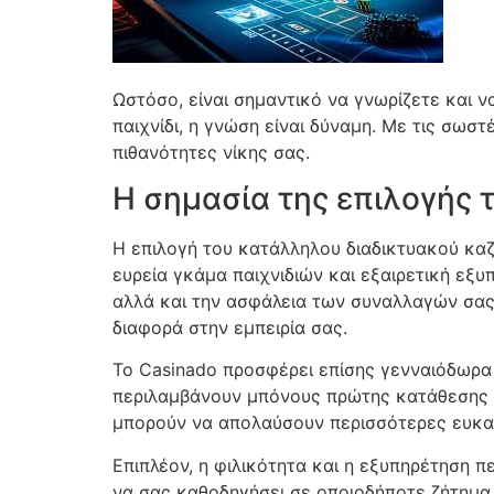
Ωστόσο, είναι σημαντικό να γνωρίζετε και ν
παιχνίδι, η γνώση είναι δύναμη. Με τις σωστ
πιθανότητες νίκης σας.
Η σημασία της επιλογής 
Η επιλογή του κατάλληλου διαδικτυακού καζίν
ευρεία γκάμα παιχνιδιών και εξαιρετική εξ
αλλά και την ασφάλεια των συναλλαγών σας. 
διαφορά στην εμπειρία σας.
Το Casinado προσφέρει επίσης γενναιόδωρα 
περιλαμβάνουν μπόνους πρώτης κατάθεσης και
μπορούν να απολαύσουν περισσότερες ευκαιρ
Επιπλέον, η φιλικότητα και η εξυπηρέτηση π
να σας καθοδηγήσει σε οποιοδήποτε ζήτημα 