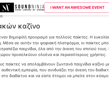
ing at Casinos with Cas
I WANT AN AWESOME EVENT
do
ακών καζίνο
έναν δημοφιλή προορισμό για πολλούς παίκτες. Η ευκολία
ή. Μέσα σε αυτήν την ψηφιακή πλατφόρμα, οι παίκτες μπ
ιτραπέζια παιχνίδια, όλα από την άνεση του σπιτιού τους
χώρου προσελκύουν ολοένα και περισσότερους χρήστες.
ους παίκτες να απολαμβάνουν ζωντανά παιχνίδια καζίνο μ
αυθεντική εμπειρία, που συνδυάζει την άνεση του διαδικ
η στο διαδίκτυο και να είστε έτοιμοι να μπείτε στον κόσμ