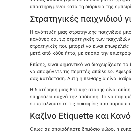
υποστηριγμένοι κατά τη διάρκεια της εμπειρί
Στρατηγικές παιχνιδιού γ
Η ανάπτυξη μιας στρατηγικής παιχνιδιού μπο
κανόνες και τις στρατηγικές των παιχνιδιών
στρατηγικές που μπορεί να είναι επωφελείς γ
μετά από κάθε ήττα, με σκοπό την επιστρο
Επίσης, είναι σημαντικό να διαχειρίζεστε τ
να αποφύγετε τις περιττές απώλειες. Αφιερ
σας κατάσταση. Αυτή η πειθαρχία είναι καίρι
Η διατήρηση μιας θετικής στάσης είναι επίσ
επηρεάζει συχνά την απόδοση. Το να παραμέ
εκμεταλλευτείτε τις ευκαιρίες που παρουσιάζ
Καζίνο Etiquette και Κα
Όπως σε οποιοδήποτε δημόσιο χώρο, η ευπρέπ