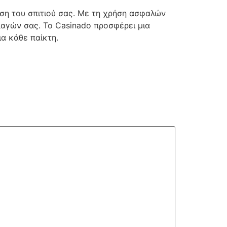
εση του σπιτιού σας. Με τη χρήση ασφαλών
λαγών σας. Το Casinado προσφέρει μια
ια κάθε παίκτη.