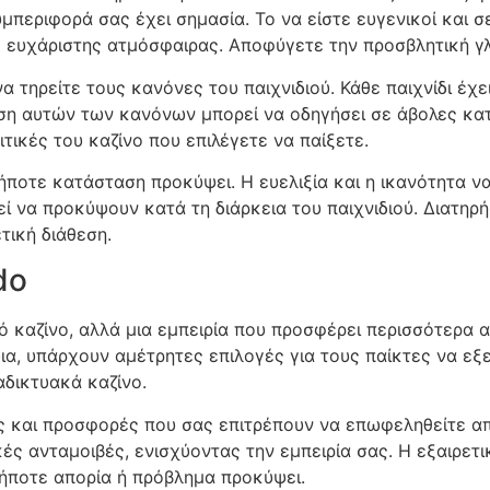
υμπεριφορά σας έχει σημασία. Το να είστε ευγενικοί και 
ς ευχάριστης ατμόσφαιρας. Αποφύγετε την προσβλητική γ
 να τηρείτε τους κανόνες του παιχνιδιού. Κάθε παιχνίδι έ
ση αυτών των κανόνων μπορεί να οδηγήσει σε άβολες κατα
ιτικές του καζίνο που επιλέγετε να παίξετε.
δήποτε κατάσταση προκύψει. Η ευελιξία και η ικανότητα 
ί να προκύψουν κατά τη διάρκεια του παιχνιδιού. Διατηρή
τική διάθεση.
do
ό καζίνο, αλλά μια εμπειρία που προσφέρει περισσότερα απ
ια, υπάρχουν αμέτρητες επιλογές για τους παίκτες να εξε
αδικτυακά καζίνο.
 και προσφορές που σας επιτρέπουν να επωφεληθείτε απ
ές ανταμοιβές, ενισχύοντας την εμπειρία σας. Η εξαιρετι
δήποτε απορία ή πρόβλημα προκύψει.