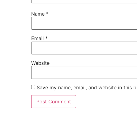
Name
*
Email
*
Website
Save my name, email, and website in this b