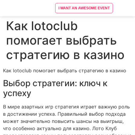
I WANT AN AWESOME EVENT
Как lotoclub
помогает выбрать
стратегию в казино
Как lotoclub помогает выбрать стратегию в казино
Выбор стратегии: ключ к
успеху
В мире азартных игр стратегия играет важную роль
в достижении успеха. Правильный выбор подхода
может значительно повысить шансы на выигрыш,
что особенно актуально для казино. Лото Клуб