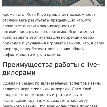
Кроме того, Лото Клуб предлагает возможность
отслеживать результаты предыдущих игр, что
позволяет выявить закономерности и
оптимизировать свою стратегию. Игроки могут
использовать этот анализ для коррекции своих
подходов и улучшения игровых навыков, что, в свою
очередь, способствует повышению общей
эффективности игры в казино.
Преимущества работы с live-
дилерами
Одним из самых привлекательных аспектов казино
является игра с живыми дилерами. Лото Клуб
предлагает возможность играть в игры с
настоящими крупье, что создает атмосферу
реального казино. Это взаимодействие помогает