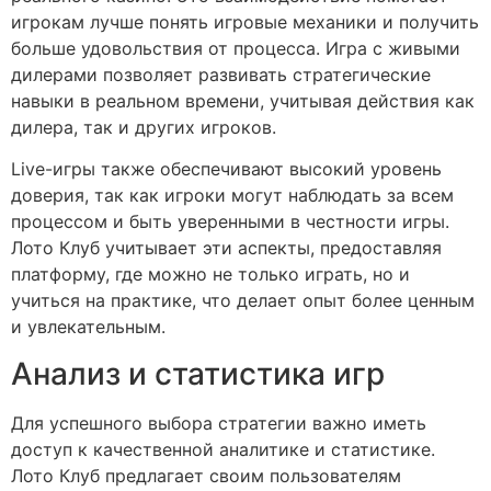
игрокам лучше понять игровые механики и получить
больше удовольствия от процесса. Игра с живыми
дилерами позволяет развивать стратегические
навыки в реальном времени, учитывая действия как
дилера, так и других игроков.
Live-игры также обеспечивают высокий уровень
доверия, так как игроки могут наблюдать за всем
процессом и быть уверенными в честности игры.
Лото Клуб учитывает эти аспекты, предоставляя
платформу, где можно не только играть, но и
учиться на практике, что делает опыт более ценным
и увлекательным.
Анализ и статистика игр
Для успешного выбора стратегии важно иметь
доступ к качественной аналитике и статистике.
Лото Клуб предлагает своим пользователям