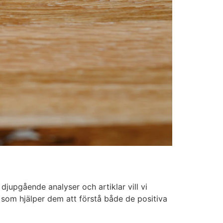
jupgående analyser och artiklar vill vi
r som hjälper dem att förstå både de positiva