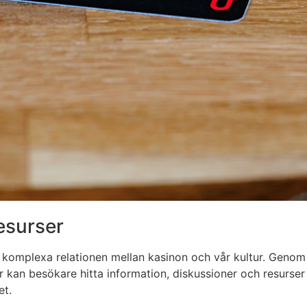
esurser
komplexa relationen mellan kasinon och vår kultur. Genom d
Här kan besökare hitta information, diskussioner och resurse
et.