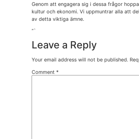
Genom att engagera sig i dessa frågor hoppas
kultur och ekonomi. Vi uppmuntrar alla att de
av detta viktiga ämne.
“`
Leave a Reply
Your email address will not be published.
Req
Comment
*