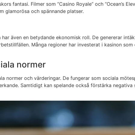
iskors fantasi. Filmer som “Casino Royale” och “Ocean’s Eleve
som glamorösa och spännande platser.
tan har även en betydande ekonomisk roll. De genererar intäk
stillfällen. Många regioner har investerat i kasinon som e
iala normer
la normer och värderingar. De fungerar som sociala mötesp
tverkande. Samtidigt kan spelande också förstärka negativ