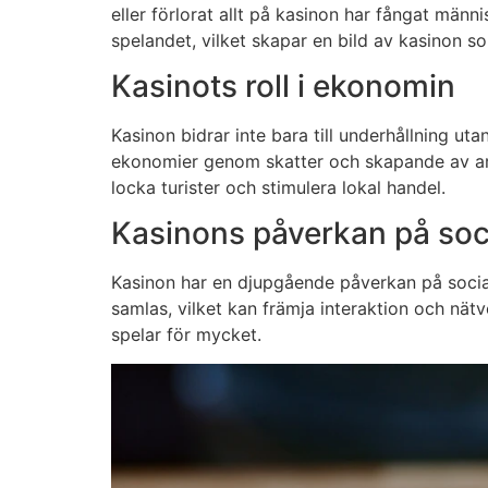
eller förlorat allt på kasinon har fångat männ
spelandet, vilket skapar en bild av kasinon 
Kasinots roll i ekonomin
Kasinon bidrar inte bara till underhållning u
ekonomier genom skatter och skapande av arbet
locka turister och stimulera lokal handel.
Kasinons påverkan på soc
Kasinon har en djupgående påverkan på socia
samlas, vilket kan främja interaktion och nä
spelar för mycket.