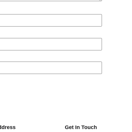
ddress
Get In Touch