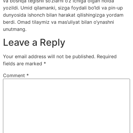
va boshqa tegishli so‘zlarni o‘z ichiga olgan holda
yozildi. Umid qilamanki, sizga foydali bo‘ldi va pin-up
dunyosida ishonch bilan harakat qilishingizga yordam
berdi. Omad tilaymiz va mas’uliyat bilan o‘ynashni
unutmang.
Leave a Reply
Your email address will not be published.
Required
fields are marked
*
Comment
*