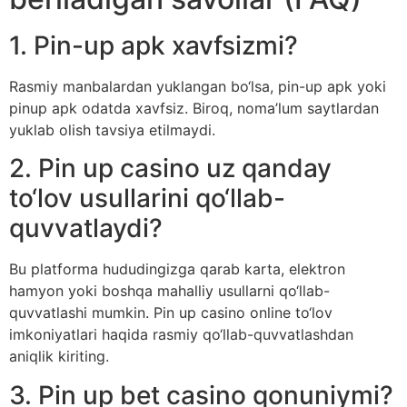
1. Pin-up apk xavfsizmi?
Rasmiy manbalardan yuklangan bo‘lsa, pin-up apk yoki
pinup apk odatda xavfsiz. Biroq, noma’lum saytlardan
yuklab olish tavsiya etilmaydi.
2. Pin up casino uz qanday
to‘lov usullarini qo‘llab-
quvvatlaydi?
Bu platforma hududingizga qarab karta, elektron
hamyon yoki boshqa mahalliy usullarni qo‘llab-
quvvatlashi mumkin. Pin up casino online to‘lov
imkoniyatlari haqida rasmiy qo‘llab-quvvatlashdan
aniqlik kiriting.
3. Pin up bet casino qonuniymi?