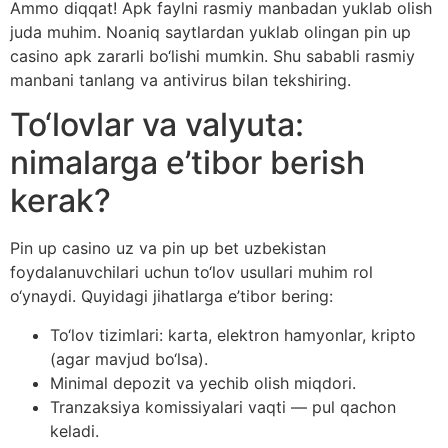
Ammo diqqat! Apk faylni rasmiy manbadan yuklab olish
juda muhim. Noaniq saytlardan yuklab olingan pin up
casino apk zararli bo‘lishi mumkin. Shu sababli rasmiy
manbani tanlang va antivirus bilan tekshiring.
To‘lovlar va valyuta:
nimalarga e’tibor berish
kerak?
Pin up casino uz va pin up bet uzbekistan
foydalanuvchilari uchun to‘lov usullari muhim rol
o‘ynaydi. Quyidagi jihatlarga e’tibor bering:
To‘lov tizimlari: karta, elektron hamyonlar, kripto
(agar mavjud bo‘lsa).
Minimal depozit va yechib olish miqdori.
Tranzaksiya komissiyalari vaqti — pul qachon
keladi.