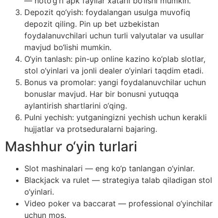
— noto‘g‘ri apk fayllar xatarli bo‘lishi mumkin.
Depozit qo‘yish: foydalangan usulga muvofiq
depozit qiling. Pin up bet uzbekistan
foydalanuvchilari uchun turli valyutalar va usullar
mavjud bo‘lishi mumkin.
O‘yin tanlash: pin-up online kazino ko‘plab slotlar,
stol o‘yinlari va jonli dealer o‘yinlari taqdim etadi.
Bonus va promolar: yangi foydalanuvchilar uchun
bonuslar mavjud. Har bir bonusni yutuqqa
aylantirish shartlarini o‘qing.
Pulni yechish: yutganingizni yechish uchun kerakli
hujjatlar va protseduralarni bajaring.
Mashhur o‘yin turlari
Slot mashinalari — eng ko‘p tanlangan o‘yinlar.
Blackjack va rulet — strategiya talab qiladigan stol
o‘yinlari.
Video poker va baccarat — professional o‘yinchilar
uchun mos.