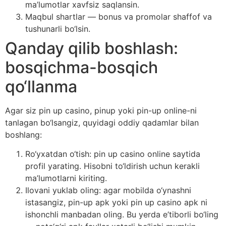
ma’lumotlar xavfsiz saqlansin.
Maqbul shartlar — bonus va promolar shaffof va
tushunarli bo‘lsin.
Qanday qilib boshlash:
bosqichma-bosqich
qo‘llanma
Agar siz pin up casino, pinup yoki pin-up online-ni
tanlagan bo‘lsangiz, quyidagi oddiy qadamlar bilan
boshlang:
Ro‘yxatdan o‘tish: pin up casino online saytida
profil yarating. Hisobni to‘ldirish uchun kerakli
ma’lumotlarni kiriting.
Ilovani yuklab oling: agar mobilda o‘ynashni
istasangiz, pin-up apk yoki pin up casino apk ni
ishonchli manbadan oling. Bu yerda e’tiborli bo‘ling