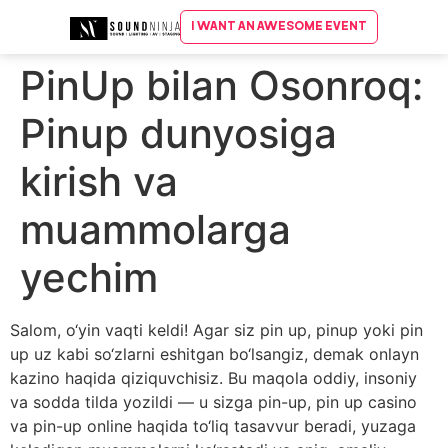
I WANT AN AWESOME EVENT
PinUp bilan Osonroq:
Pinup dunyosiga
kirish va
muammolarga
yechim
Salom, o‘yin vaqti keldi! Agar siz pin up, pinup yoki pin
up uz kabi so‘zlarni eshitgan bo‘lsangiz, demak onlayn
kazino haqida qiziquvchisiz. Bu maqola oddiy, insoniy
va sodda tilda yozildi — u sizga pin-up, pin up casino
va pin-up online haqida to‘liq tasavvur beradi, yuzaga