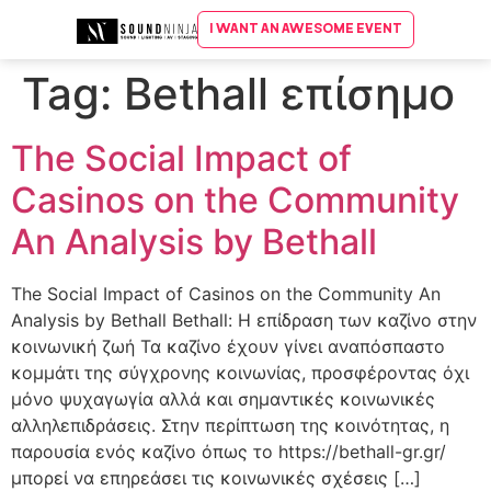
I WANT AN AWESOME EVENT
Tag:
Bethall επίσημο
The Social Impact of
Casinos on the Community
An Analysis by Bethall
The Social Impact of Casinos on the Community An
Analysis by Bethall Bethall: Η επίδραση των καζίνο στην
κοινωνική ζωή Τα καζίνο έχουν γίνει αναπόσπαστο
κομμάτι της σύγχρονης κοινωνίας, προσφέροντας όχι
μόνο ψυχαγωγία αλλά και σημαντικές κοινωνικές
αλληλεπιδράσεις. Στην περίπτωση της κοινότητας, η
παρουσία ενός καζίνο όπως το https://bethall-gr.gr/
μπορεί να επηρεάσει τις κοινωνικές σχέσεις […]