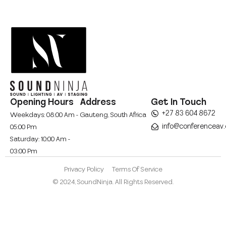
Opening Hours
Address
Get In Touch
+27 83 604 8672
Weekdays: 08:00 Am -
Gauteng, South Africa
info@conferenceav.
05:00 Pm
Saturday: 10:00 Am -
03:00 Pm
Privacy Policy
Terms Of Service
© 2024, SoundNinja. All Rights Reserved.