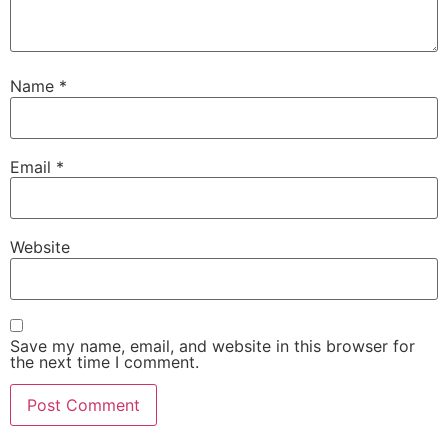
Name
*
Email
*
Website
Save my name, email, and website in this browser for
the next time I comment.