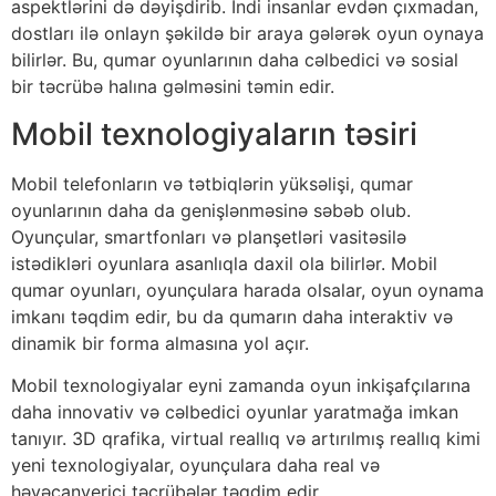
aspektlərini də dəyişdirib. İndi insanlar evdən çıxmadan,
dostları ilə onlayn şəkildə bir araya gələrək oyun oynaya
bilirlər. Bu, qumar oyunlarının daha cəlbedici və sosial
bir təcrübə halına gəlməsini təmin edir.
Mobil texnologiyaların təsiri
Mobil telefonların və tətbiqlərin yüksəlişi, qumar
oyunlarının daha da genişlənməsinə səbəb olub.
Oyunçular, smartfonları və planşetləri vasitəsilə
istədikləri oyunlara asanlıqla daxil ola bilirlər. Mobil
qumar oyunları, oyunçulara harada olsalar, oyun oynama
imkanı təqdim edir, bu da qumarın daha interaktiv və
dinamik bir forma almasına yol açır.
Mobil texnologiyalar eyni zamanda oyun inkişafçılarına
daha innovativ və cəlbedici oyunlar yaratmağa imkan
tanıyır. 3D qrafika, virtual reallıq və artırılmış reallıq kimi
yeni texnologiyalar, oyunçulara daha real və
həyəcanverici təcrübələr təqdim edir.