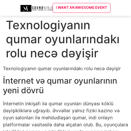
I WANT AN AWESOME EVENT
Texnologiyanın
qumar oyunlarındakı
rolu necə dəyişir
Texnologiyanın qumar oyunlarındakı rolu necə dəyişir
İnternet və qumar oyunlarının
yeni dövrü
İnternetin inkişafı ilə qumar oyunları dünyası köklü
dəyişikliklərə uğrayıb. Əvvəllər yalnız fiziki kazino və
oyun salonları ilə məhdudlaşan qumar, indi onlayn
platformalar vasitəsilə daha əlçatan olub. Bu, oyunçulara