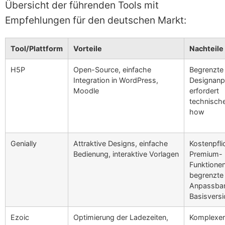
Übersicht der führenden Tools mit
Empfehlungen für den deutschen Markt:
Tool/Plattform
Vorteile
Nachteile
H5P
Open-Source, einfache
Begrenzte
Integration in WordPress,
Designanp
Moodle
erfordert
technisch
how
Genially
Attraktive Designs, einfache
Kostenpfli
Bedienung, interaktive Vorlagen
Premium-
Funktionen
begrenzte
Anpassbar
Basisversi
Ezoic
Optimierung der Ladezeiten,
Komplexe